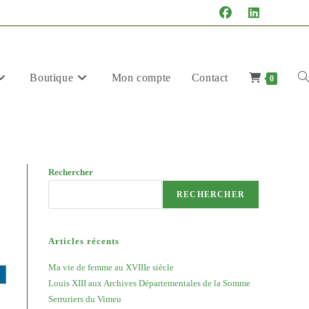
Boutique
Mon compte
Contact
To
0
Rechercher
we
RECHERCHER
Articles récents
Ma vie de femme au XVIIIe siècle
Louis XIII aux Archives Départementales de la Somme
se
Serruriers du Vimeu