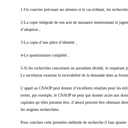
1-Un courrier précisant ses attentes et le cas échéant, les recherches
2-La copie intégrale de son acte de naissance mentionnant le jugem
d’adoption ;
3-La copie d’une pièce d’identité ;
4-Le questionnaire complété ;
5-Si les recherches concernent un ascendant décédé, le requérant just
Le secrétariat examine la recevabilité de la demande dans sa for
L’appel au CNAOP peut donner d’excellents résultats pour les enfa
trente, par exemple, le CNAOP ne peut que donner accès aux dossie
capitales qu’elles puissent être, d’abord peuvent être obtenues di
les origines recherchées.
Pour conclure cette première méthode de recherche il faut ajouter q