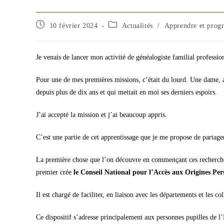
Publication
Post
10 février 2024
Actualités
/
Apprendre et progr
publiée :
category:
Je venais de lancer mon activité de généalogiste familial professi
Pour une de mes premières missions, c’était du lourd. Une dame, ab
depuis plus de dix ans et qui mettait en moi ses derniers espoirs.
J’ai accepté la mission et j’ai beaucoup appris.
C’est une partie de cet apprentissage que je me propose de partage
La première chose que l’on découvre en commençant ces recherches e
premier crée
le Conseil National pour l’Accès aux Origines Pe
Il est chargé de faciliter, en liaison avec les départements et les co
Ce dispositif s’adresse principalement aux personnes pupilles de l’É