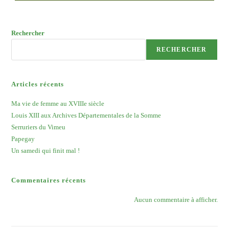
Mère,
Un
Destin
Hors
Rechercher
Du
Commun
RECHERCHER
Articles récents
Ma vie de femme au XVIIIe siècle
Louis XIII aux Archives Départementales de la Somme
Serruriers du Vimeu
Papegay
Un samedi qui finit mal !
Commentaires récents
Aucun commentaire à afficher.