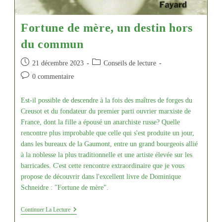
Fortune de mère, un destin hors
du commun
Publication
Post
21 décembre 2023
Conseils de lecture
publiée :
category:
Commentaires
0 commentaire
de
la
Est-il possible de descendre à la fois des maîtres de forges du
publication :
Creusot et du fondateur du premier parti ouvrier marxiste de
France, dont la fille a épousé un anarchiste russe? Quelle
rencontre plus improbable que celle qui s'est produite un jour,
dans les bureaux de la Gaumont, entre un grand bourgeois allié
à la noblesse la plus traditionnelle et une artiste élevée sur les
barricades. C'est cette rencontre extraordinaire que je vous
propose de découvrir dans l'excellent livre de Dominique
Schneidre : "Fortune de mère".
Fortune
Continuer La Lecture
De