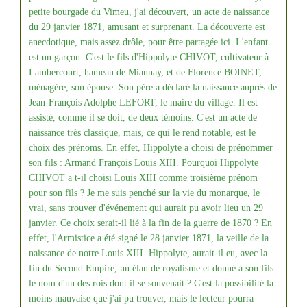
petite bourgade du Vimeu, j'ai découvert, un acte de naissance
du 29 janvier 1871, amusant et surprenant. La découverte est
anecdotique, mais assez drôle, pour être partagée ici. L'enfant
est un garçon. C'est le fils d'Hippolyte CHIVOT, cultivateur à
Lambercourt, hameau de Miannay, et de Florence BOINET,
ménagère, son épouse. Son père a déclaré la naissance auprès de
Jean-François Adolphe LEFORT, le maire du village. Il est
assisté, comme il se doit, de deux témoins. C'est un acte de
naissance très classique, mais, ce qui le rend notable, est le
choix des prénoms. En effet, Hippolyte a choisi de prénommer
son fils : Armand François Louis XIII. Pourquoi Hippolyte
CHIVOT a t-il choisi Louis XIII comme troisième prénom
pour son fils ? Je me suis penché sur la vie du monarque, le
vrai, sans trouver d'événement qui aurait pu avoir lieu un 29
janvier. Ce choix serait-il lié à la fin de la guerre de 1870 ? En
effet, l'Armistice a été signé le 28 janvier 1871, la veille de la
naissance de notre Louis XIII. Hippolyte, aurait-il eu, avec la
fin du Second Empire, un élan de royalisme et donné à son fils
le nom d'un des rois dont il se souvenait ? C'est la possibilité la
moins mauvaise que j'ai pu trouver, mais le lecteur pourra