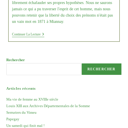
librement échafauder ses propres hypothèses. Nous ne saurons
jamais ce qui a pu traverser l'esprit de cet homme, mais nous
pouvons retenir que la liberté du choix des prénoms n'était pas
un vain mot en 1871 à Miannay.
Louis
Continuer La Lecture
XIII
Aux
Archives
Départementales
De
Rechercher
La
Somme
RECHERCHER
Articles récents
Ma vie de femme au XVIIIe siècle
Louis XIII aux Archives Départementales de la Somme
Serruriers du Vimeu
Papegay
Un samedi qui finit mal !