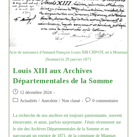
Acte de naissance d'Armand François Louis XIII CHIVOT, né à Miannay
(Somme) le 29 janvier 1871
Louis XIII aux Archives
Départementales de la Somme
Publication
12 décembre 2024
publiée :
Post
Commentaires
Actualités
/
Anecdote
/
Non classé
0 commentaire
category:
de
la
La recherche de nos ancêtres est toujours passionnante, souvent
publication :
émouvante, et aussi, parfois surprenante. J'étais récemment sur
le site des Archives Départementales de la Somme et en
parcourant un registre de 1871, de la commune de Miannay,