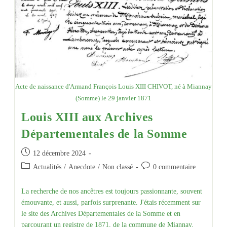
Acte de naissance d'Armand François Louis XIII CHIVOT, né à Miannay
(Somme) le 29 janvier 1871
Louis XIII aux Archives
Départementales de la Somme
Publication
12 décembre 2024
publiée :
Post
Commentaires
Actualités
/
Anecdote
/
Non classé
0 commentaire
category:
de
la
La recherche de nos ancêtres est toujours passionnante, souvent
publication :
émouvante, et aussi, parfois surprenante. J'étais récemment sur
le site des Archives Départementales de la Somme et en
parcourant un registre de 1871, de la commune de Miannay,