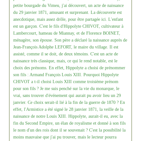
petite bourgade du Vimeu, j'ai découvert, un acte de naissance
du 29 janvier 1871, amusant et surprenant. La découverte est
anecdotique, mais assez drôle, pour être partagée ici. L'enfant
est un garçon. C'est le fils d'Hippolyte CHIVOT, cultivateur à
Lambercourt, hameau de Miannay, et de Florence BOINET,
ménagère, son épouse. Son père a déclaré la naissance auprès de
Jean-François Adolphe LEFORT, le maire du village. Il est
assisté, comme il se doit, de deux témoins. C'est un acte de
naissance très classique, mais, ce qui le rend notable, est le
choix des prénoms. En effet, Hippolyte a choisi de prénommer
son fils : Armand François Louis XIII. Pourquoi Hippolyte
CHIVOT a t-il choisi Louis XIII comme troisième prénom
pour son fils ? Je me suis penché sur la vie du monarque, le
vrai, sans trouver d'événement qui aurait pu avoir lieu un 29
janvier. Ce choix serait-il lié à la fin de la guerre de 1870 ? En
effet, l'Armistice a été signé le 28 janvier 1871, la veille de la
naissance de notre Louis XIII. Hippolyte, aurait-il eu, avec la
fin du Second Empire, un élan de royalisme et donné à son fils
le nom d'un des rois dont il se souvenait ? C'est la possibilité la
moins mauvaise que j'ai pu trouver, mais le lecteur pourra