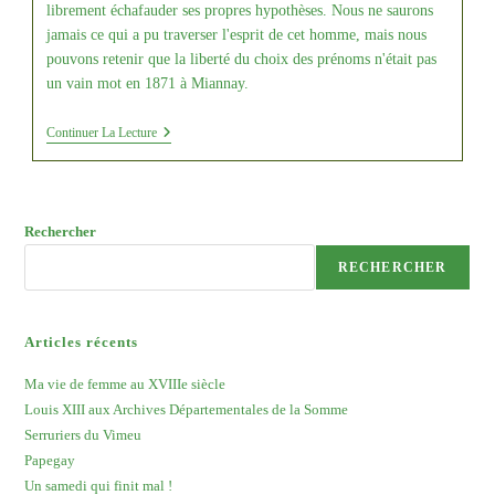
librement échafauder ses propres hypothèses. Nous ne saurons
jamais ce qui a pu traverser l'esprit de cet homme, mais nous
pouvons retenir que la liberté du choix des prénoms n'était pas
un vain mot en 1871 à Miannay.
Louis
Continuer La Lecture
XIII
Aux
Archives
Départementales
De
Rechercher
La
Somme
RECHERCHER
Articles récents
Ma vie de femme au XVIIIe siècle
Louis XIII aux Archives Départementales de la Somme
Serruriers du Vimeu
Papegay
Un samedi qui finit mal !