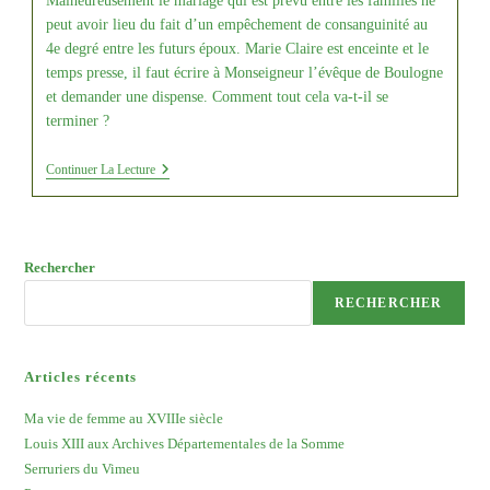
Malheureusement le mariage qui est prévu entre les familles ne
peut avoir lieu du fait d’un empêchement de consanguinité au
4e degré entre les futurs époux. Marie Claire est enceinte et le
temps presse, il faut écrire à Monseigneur l’évêque de Boulogne
et demander une dispense. Comment tout cela va-t-il se
terminer ?
Ma
Continuer La Lecture
Vie
De
Femme
Au
XVIIIe
Rechercher
Siècle
RECHERCHER
Articles récents
Ma vie de femme au XVIIIe siècle
Louis XIII aux Archives Départementales de la Somme
Serruriers du Vimeu