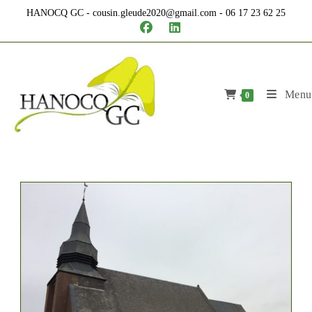
Skip
HANOCQ GC - cousin.gleude2020@gmail.com - 06 17 23 62 25
to
content
Menu
0