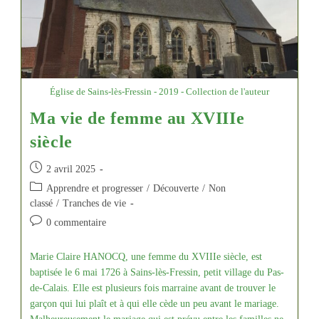
Église de Sains-lès-Fressin - 2019 - Collection de l'auteur
Ma vie de femme au XVIIIe
siècle
Publication
2 avril 2025
publiée :
Post
Apprendre et progresser
/
Découverte
/
Non
category:
classé
/
Tranches de vie
Commentaires
0 commentaire
de
la
Marie Claire HANOCQ, une femme du XVIIIe siècle, est
publication :
baptisée le 6 mai 1726 à Sains-lès-Fressin, petit village du Pas-
de-Calais. Elle est plusieurs fois marraine avant de trouver le
garçon qui lui plaît et à qui elle cède un peu avant le mariage.