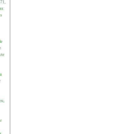
871,
ez
ls
de
e
yte
du
r
eu,
ur
s