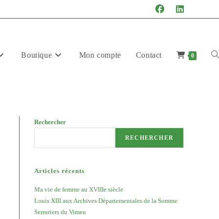
Boutique
Mon compte
Contact
To
0
Rechercher
we
RECHERCHER
Articles récents
Ma vie de femme au XVIIIe siècle
Louis XIII aux Archives Départementales de la Somme
se
Serruriers du Vimeu