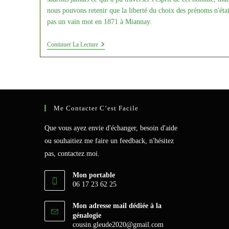
nous pouvons retenir que la liberté du choix des prénoms n'étai
pas un vain mot en 1871 à Miannay.
Louis
Continuer La Lecture
XIII
Aux
Archives
Départementales
De
La
Somme
Me Contacter C’est Facile
Que vous ayez envie d'échanger, besoin d'aide
ou souhaitiez me faire un feedback, n'hésitez
pas, contactez moi.
Mon portable
06 17 23 62 25
Mon adresse mail dédiée à la
génalogie
S’ouvre
cousin.gleude2020@gmail.com