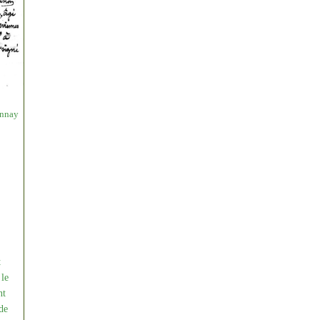
annay
t
 le
nt
de