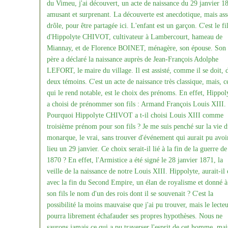
du Vimeu, j'ai découvert, un acte de naissance du 29 janvier 1
amusant et surprenant. La découverte est anecdotique, mais ass
drôle, pour être partagée ici. L'enfant est un garçon. C'est le fi
d'Hippolyte CHIVOT, cultivateur à Lambercourt, hameau de
Miannay, et de Florence BOINET, ménagère, son épouse. Son
père a déclaré la naissance auprès de Jean-François Adolphe
LEFORT, le maire du village. Il est assisté, comme il se doit, 
deux témoins. C'est un acte de naissance très classique, mais, c
qui le rend notable, est le choix des prénoms. En effet, Hippol
a choisi de prénommer son fils : Armand François Louis XIII.
Pourquoi Hippolyte CHIVOT a t-il choisi Louis XIII comme
troisième prénom pour son fils ? Je me suis penché sur la vie 
monarque, le vrai, sans trouver d'événement qui aurait pu avoi
lieu un 29 janvier. Ce choix serait-il lié à la fin de la guerre de
1870 ? En effet, l'Armistice a été signé le 28 janvier 1871, la
veille de la naissance de notre Louis XIII. Hippolyte, aurait-il 
avec la fin du Second Empire, un élan de royalisme et donné à
son fils le nom d'un des rois dont il se souvenait ? C'est la
possibilité la moins mauvaise que j'ai pu trouver, mais le lecte
pourra librement échafauder ses propres hypothèses. Nous ne
saurons jamais ce qui a pu traverser l'esprit de cet homme, mai