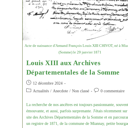
Acte de naissance d'Armand François Louis XIII CHIVOT, né à Mi
(Somme) le 29 janvier 1871
Louis XIII aux Archives
Départementales de la Somme
Publication
12 décembre 2024
publiée :
Post
Commentaires
Actualités
/
Anecdote
/
Non classé
0 commentaire
category:
de
la
La recherche de nos ancêtres est toujours passionnante, souven
publication :
émouvante, et aussi, parfois surprenante. J'étais récemment sur
site des Archives Départementales de la Somme et en parcoura
un registre de 1871, de la commune de Miannay, petite bourga