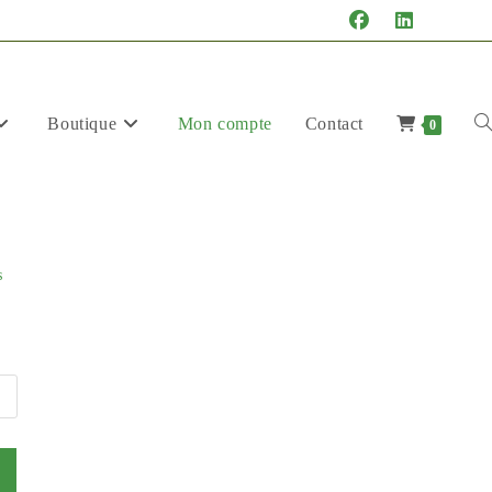
Boutique
Mon compte
Contact
To
0
s
we
se