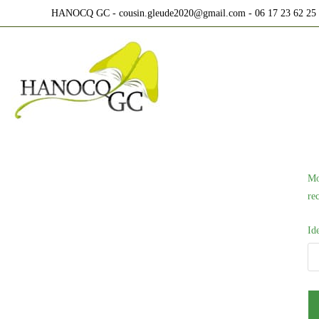
Skip
HANOCQ GC - cousin.gleude2020@gmail.com - 06 17 23 62 25
to
content
Mo
re
Id